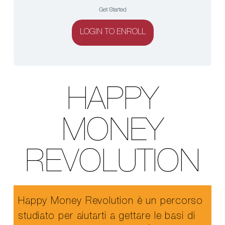
Get Started
LOGIN TO ENROLL
HAPPY
MONEY
REVOLUTION
Happy Money Revolution è un percorso
studiato per aiutarti a gettare le basi di